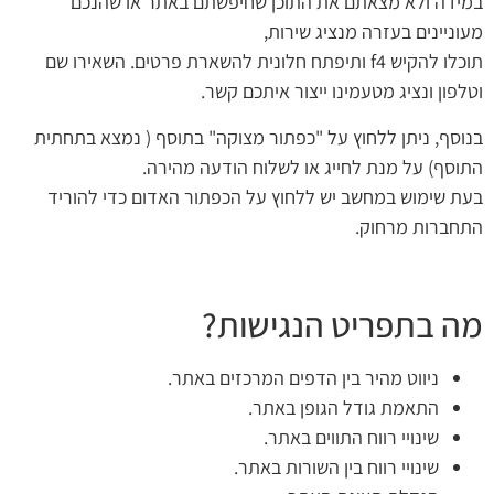
במידה ולא מצאתם את התוכן שחיפשתם באתר או שהנכם
מעוניינים בעזרה מנציג שירות,
תוכלו להקיש f4 ותיפתח חלונית להשארת פרטים. השאירו שם
וטלפון ונציג מטעמינו ייצור איתכם קשר.
בנוסף, ניתן ללחוץ על "כפתור מצוקה" בתוסף ( נמצא בתחתית
התוסף) על מנת לחייג או לשלוח הודעה מהירה.
בעת שימוש במחשב יש ללחוץ על הכפתור האדום כדי להוריד
התחברות מרחוק.
מה בתפריט הנגישות?
ניווט מהיר בין הדפים המרכזים באתר.
התאמת גודל הגופן באתר.
שינויי רווח התווים באתר.
שינויי רווח בין השורות באתר.